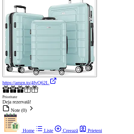
https://amzn.to/4fvQ62L
Prioritate
Deja rezervată!
Note (0)
Home
Liste
Creează
Prieteni