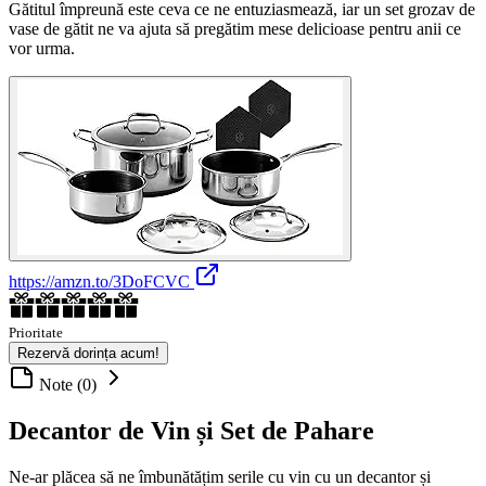
Gătitul împreună este ceva ce ne entuziasmează, iar un set grozav de
vase de gătit ne va ajuta să pregătim mese delicioase pentru anii ce
vor urma.
https://amzn.to/3DoFCVC
Prioritate
Rezervă dorința acum!
Note (0)
Decantor de Vin și Set de Pahare
Ne-ar plăcea să ne îmbunătățim serile cu vin cu un decantor și