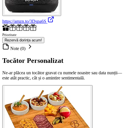
https://amzn.to/3Dspa6S
Prioritate
Rezervă dorința acum!
Note (0)
Tocător Personalizat
Ne-ar plăcea un tocător gravat cu numele noastre sau data nunții—
este atât practic, cât și o amintire sentimentală.