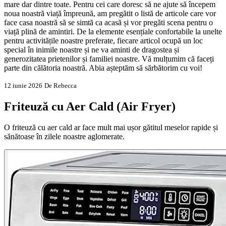
mare dar dintre toate. Pentru cei care doresc să ne ajute să începem
noua noastră viață împreună, am pregătit o listă de articole care vor
face casa noastră să se simtă ca acasă și vor pregăti scena pentru o
viață plină de amintiri. De la elemente esențiale confortabile la unelte
pentru activitățile noastre preferate, fiecare articol ocupă un loc
special în inimile noastre și ne va aminti de dragostea și
generozitatea prietenilor și familiei noastre. Vă mulțumim că faceți
parte din călătoria noastră. Abia așteptăm să sărbătorim cu voi!
12 iunie 2026
De Rebecca
Friteuză cu Aer Cald (Air Fryer)
O friteuză cu aer cald ar face mult mai ușor gătitul meselor rapide și
sănătoase în zilele noastre aglomerate.