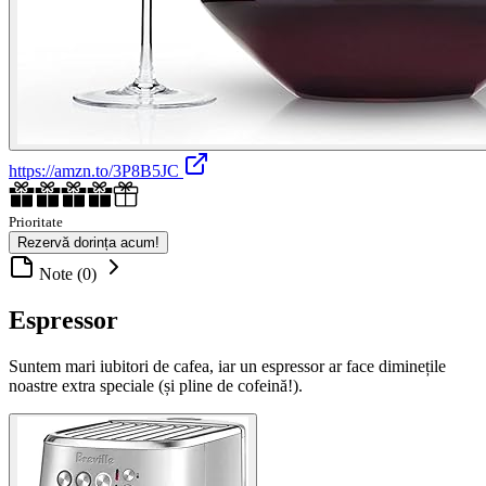
https://amzn.to/3P8B5JC
Prioritate
Rezervă dorința acum!
Note (0)
Espressor
Suntem mari iubitori de cafea, iar un espressor ar face diminețile
noastre extra speciale (și pline de cofeină!).