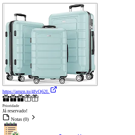
https://amzn.to/4fvQ62L
Prioridade
Já reservado!
Notas (0)