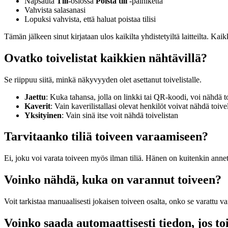
Napsauta
Tili
-osiossa
Poista tili
-painiketta
Vahvista salasanasi
Lopuksi vahvista, että haluat poistaa tilisi
Tämän jälkeen sinut kirjataan ulos kaikilta yhdistetyiltä laitteilta. Kaikk
Ovatko toivelistat kaikkien nähtävillä?
Se riippuu siitä, minkä näkyvyyden olet asettanut toivelistalle.
Jaettu
: Kuka tahansa, jolla on linkki tai QR-koodi, voi nähdä t
Kaverit
: Vain kaverilistallasi olevat henkilöt voivat nähdä toive
Yksityinen
: Vain sinä itse voit nähdä toivelistan
Tarvitaanko tiliä toiveen varaamiseen?
Ei, joku voi varata toiveen myös ilman tiliä. Hänen on kuitenkin annett
Voinko nähdä, kuka on varannut toiveen?
Voit tarkistaa manuaalisesti jokaisen toiveen osalta, onko se varattu va
Voinko saada automaattisesti tiedon, jos to