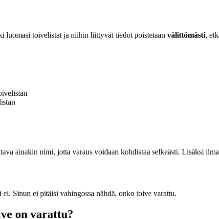
i luomasi toivelistat ja niihin liittyvät tiedot poistetaan
välittömästi
, et
oivelistan
listan
ava ainakin nimi, jotta varaus voidaan kohdistaa selkeästi. Lisäksi ilma
i ei. Sinun ei pitäisi vahingossa nähdä, onko toive varattu.
ive on varattu?